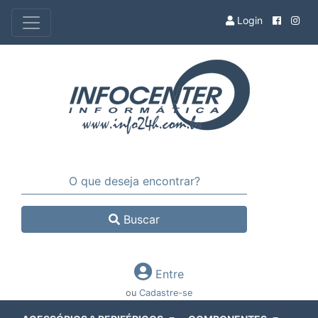
Login
Buscar
Entre
ou
Cadastre-se