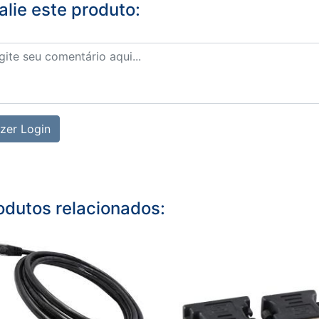
alie este produto:
zer Login
odutos relacionados: