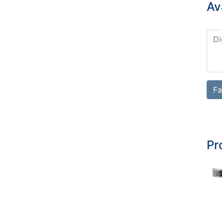
Av
Fa
Pr