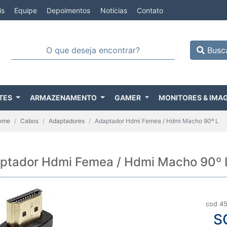
is
Equipe
Depoimentos
Notícias
Contato
Busc
TES
ARMAZENAMENTO
GAMER
MONITORES & IMA
ome
Cabos
Adaptadores
Adaptador Hdmi Femea / Hdmi Macho 90º L
ptador Hdmi Femea / Hdmi Macho 90º 
cod 4
S