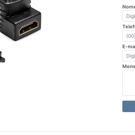
Nom
Tele
E-mai
Men