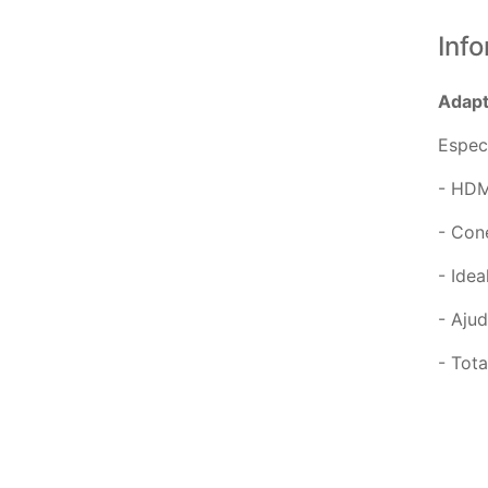
Inf
Adapt
Espec
- HDM
- Con
- Ide
- Aju
- Tota