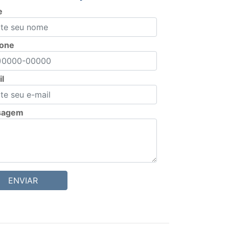
e
fone
l
sagem
ENVIAR