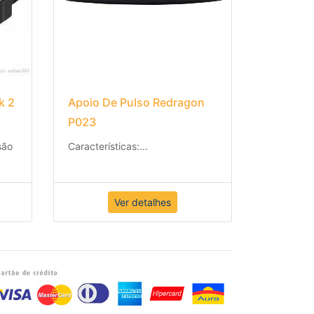
k 2
Apoio De Pulso Redragon
P023
são
Características:
...
Ver detalhes