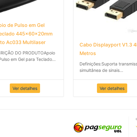
io de Pulso em Gel
teclado 445x60x20mm
to Ac033 Multilaser
Cabo Displayport V1.3 4
Metros
CRIÇÃO DO PRODUTO
Apoio
Pulso em Gel para Teclado
...
Definições:
Suporta transmis
simultânea de sinais
...
Ver detalhes
Ver detalhes