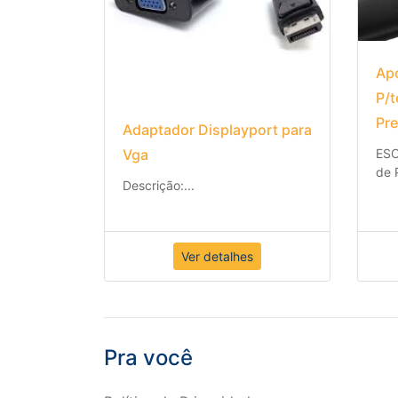
Apo
P/
Pre
Adaptador Displayport para
Vga
ES
de 
Descrição:
...
Ver detalhes
Pra você