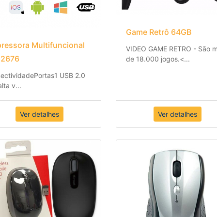
Game Retrô 64GB
ressora Multifuncional
VIDEO GAME RETRO - São m
 2676
de 18.000 jogos.
<
...
ectividade
Portas
1 USB 2.0
alta v
...
Ver detalhes
Ver detalhes